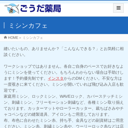
ミシンカフェ
HOME
»
ミシンカフェ
縫いたいもの、ありませんか？「こんなんできる？」とお気軽に相
談ください。
ワークショップではありません。各⾃ご⾃⾝のペースでお好きなよ
うにミシンを使ってください。もちろんわからない場合は⼿助けし
ます！予約優先制です。
インスタ
からのDMください。不安な方は
一度覗きに来てください。ミシンが開いていれば飛び込み入店も歓
迎です。
家庭用ミシン、ロックミシン、WAVEロック、カバーステッチミシ
ン、刺繍ミシン、フリーモーション刺繍など、各種ミシン取り揃え
ております。カッターマットやローラーカッター、裁ちばさみやチ
ャコペンなどの縫製道具、アイロンもご⽤意しております。
布、布色に合わせたミシン⽷、持ち⼿、⾦具などの副資材はご⽤意
ください。ミシン糸、刺繍ミシン糸や、ウーリーロック糸などは店